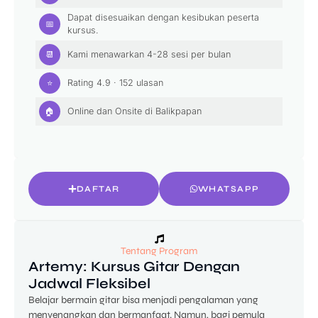
Dapat disesuaikan dengan kesibukan peserta
📅
kursus.
📆
Kami menawarkan 4-28 sesi per bulan
⭐
Rating
4.9
·
152
ulasan
🏠
Online dan Onsite
di Balikpapan
DAFTAR
WHATSAPP
Tentang Program
Artemy: Kursus Gitar Dengan
Jadwal Fleksibel
Belajar bermain gitar bisa menjadi pengalaman yang
menyenangkan dan bermanfaat. Namun, bagi pemula