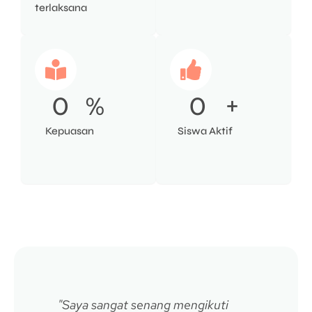
terlaksana
0
%
0
+
Kepuasan
Siswa Aktif
"Saya sangat senang mengikuti
"Awal