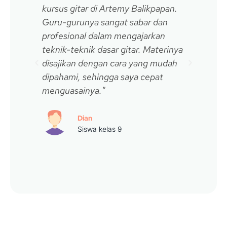
kursus gitar di Artemy Balikpapan.
tida
Guru-gurunya sangat sabar dan
sekal
profesional dalam mengajarkan
berka
teknik-teknik dasar gitar. Materinya
Artem
disajikan dengan cara yang mudah
menin
dipahami, sehingga saya cepat
bisa 
menguasainya."
favor
Dian
Siswa kelas 9