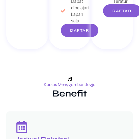
Dapat
Teratur
dipelajari
DAFTAR
kapan
saja
DAFTAR
Kursus Menggambar Jogja
Benefit