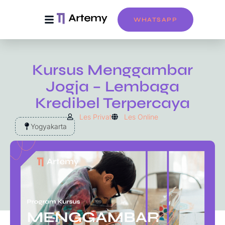
WHATSAPP
Tentang Artemy
Biaya & Pendaftaran
Kursus Menggambar
Jogja – Lembaga
Kredibel Terpercaya
Les Privat
Les Online
Yogyakarta