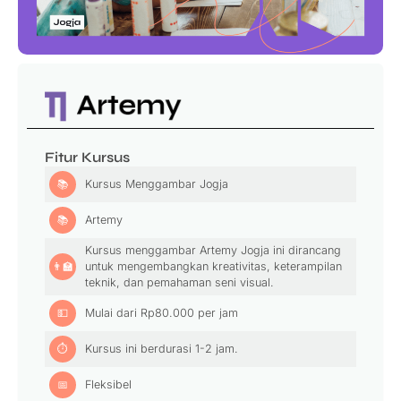
Fitur Kursus
📚
Kursus Menggambar Jogja
📚
Artemy
Kursus menggambar Artemy Jogja ini dirancang
👨‍🏫
untuk mengembangkan kreativitas, keterampilan
teknik, dan pemahaman seni visual.
💵
Mulai dari
Rp
80.000
per jam
⏱
Kursus ini berdurasi 1-2 jam.
📅
Fleksibel