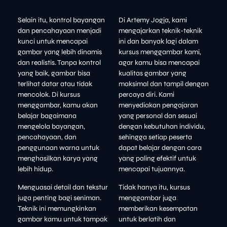
Selain itu, kontrol bayangan
Di Artemy Jogja, kami
dan pencahayaan menjadi
mengajarkan teknik-teknik
kunci untuk mencapai
ini dan banyak lagi dalam
gambar yang lebih dinamis
kursus menggambar kami,
dan realistis. Tanpa kontrol
agar kamu bisa mencapai
yang baik, gambar bisa
kualitas gambar yang
terlihat datar atau tidak
maksimal dan tampil dengan
mencolok. Di kursus
percaya diri. Kami
menggambar, kamu akan
menyediakan pengajaran
belajar bagaimana
yang personal dan sesuai
mengelola bayangan,
dengan kebutuhan individu,
pencahayaan, dan
sehingga setiap peserta
penggunaan warna untuk
dapat belajar dengan cara
menghasilkan karya yang
yang paling efektif untuk
lebih hidup.
mencapai tujuannya.
Menguasai detail dan tekstur
Tidak hanya itu, kursus
juga penting bagi seniman.
menggambar juga
Teknik ini memungkinkan
memberikan kesempatan
gambar kamu untuk tampak
untuk berlatih dan