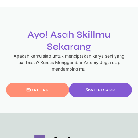
Ayo! Asah Skillmu
Sekarang
Apakah kamu siap untuk menciptakan karya seni yang
luar biasa? Kursus Menggambar Artemy Jogja siap
mendampingimu!
DAFTAR
WHATSAPP