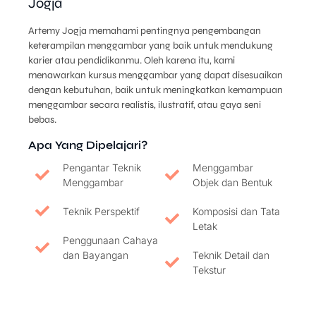
Jogja
Artemy Jogja memahami pentingnya pengembangan
keterampilan menggambar yang baik untuk mendukung
karier atau pendidikanmu. Oleh karena itu, kami
menawarkan kursus menggambar yang dapat disesuaikan
dengan kebutuhan, baik untuk meningkatkan kemampuan
menggambar secara realistis, ilustratif, atau gaya seni
bebas.
Apa Yang Dipelajari?
Pengantar Teknik
Menggambar
Menggambar
Objek dan Bentuk
Teknik Perspektif
Komposisi dan Tata
Letak
Penggunaan Cahaya
dan Bayangan
Teknik Detail dan
Tekstur