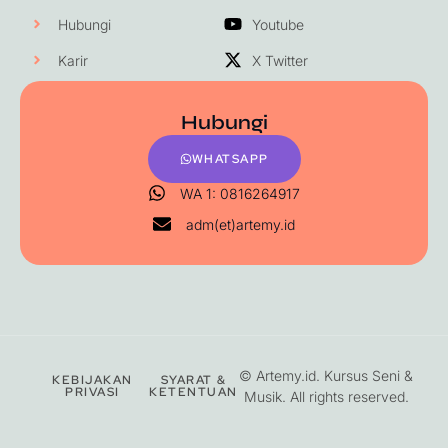
Hubungi
Youtube
Karir
X Twitter
Hubungi
WHATSAPP
WA 1: 0816264917
adm(et)artemy.id
©
Artemy.id
. Kursus Seni &
KEBIJAKAN
SYARAT &
PRIVASI
KETENTUAN
Musik. All rights reserved.