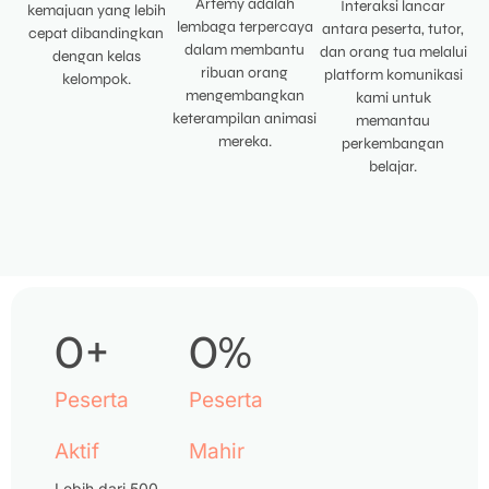
Artemy adalah
Interaksi lancar
kemajuan yang lebih
lembaga terpercaya
antara peserta, tutor,
cepat dibandingkan
dalam membantu
dan orang tua melalui
dengan kelas
ribuan orang
platform komunikasi
kelompok.
mengembangkan
kami untuk
keterampilan animasi
memantau
mereka.
perkembangan
belajar.
0
+
0
%
Peserta
Peserta
Aktif
Mahir
Lebih dari 500