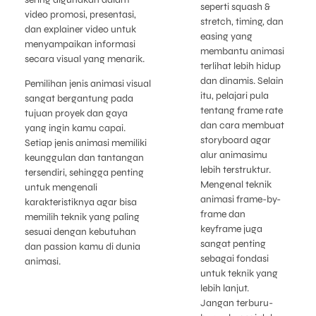
seperti squash &
video promosi, presentasi,
stretch, timing, dan
dan explainer video untuk
easing yang
menyampaikan informasi
membantu animasi
secara visual yang menarik.
terlihat lebih hidup
dan dinamis. Selain
Pemilihan jenis animasi visual
itu, pelajari pula
sangat bergantung pada
tentang frame rate
tujuan proyek dan gaya
dan cara membuat
yang ingin kamu capai.
storyboard agar
Setiap jenis animasi memiliki
alur animasimu
keunggulan dan tantangan
lebih terstruktur.
tersendiri, sehingga penting
Mengenal teknik
untuk mengenali
animasi frame-by-
karakteristiknya agar bisa
frame dan
memilih teknik yang paling
keyframe juga
sesuai dengan kebutuhan
sangat penting
dan passion kamu di dunia
sebagai fondasi
animasi.
untuk teknik yang
lebih lanjut.
Jangan terburu-