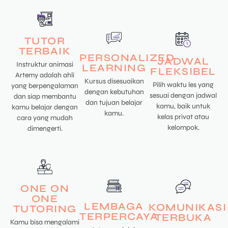
TUTOR
TERBAIK
PERSONALIZED
JADWAL
Instruktur animasi
LEARNING
FLEKSIBEL
Artemy adalah ahli
Kursus disesuaikan
Pilih waktu les yang
yang berpengalaman
dengan kebutuhan
sesuai dengan jadwal
dan siap membantu
dan tujuan belajar
kamu, baik untuk
kamu belajar dengan
kamu.
kelas privat atau
cara yang mudah
kelompok.
dimengerti.
ONE ON
ONE
LEMBAGA
KOMUNIKASI
TUTORING
TERPERCAYA
TERBUKA
Kamu bisa mengalami