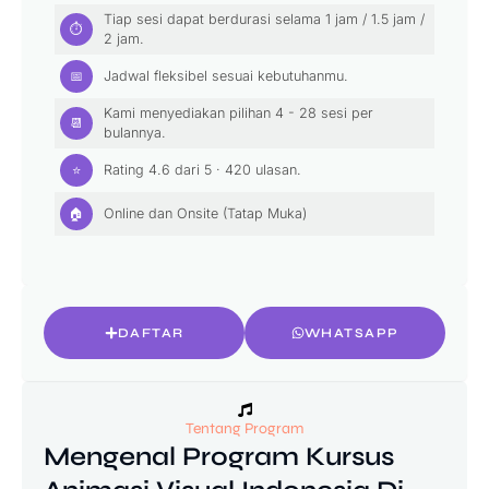
Tiap sesi dapat berdurasi selama 1 jam / 1.5 jam /
⏱
2 jam.
📅
Jadwal fleksibel sesuai kebutuhanmu.
Kami menyediakan pilihan 4 - 28 sesi per
📆
bulannya.
⭐
Rating
4.6 dari 5
·
420
ulasan.
🏠
Online dan Onsite
(Tatap Muka)
DAFTAR
WHATSAPP
Tentang Program
Mengenal Program Kursus