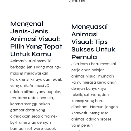
kursus ini.
Mengenal
Menguasai
Jenis-Jenis
Animasi
Animasi Visual:
Visual: Tips
Pilih Yang Tepat
Sukses Untuk
Untuk Kamu
Pemula
Animasi visual memiliki
Jika kamu baru memulai
berbagai jenis yang masing-
perjalanan belajar
masing menawarkan
animasi visual, mungkin
karakteristik gaya dan teknik
kamu merasa kewalahan
yang unik. Animasi 2D
dengan banyaknya
adalah pilihan yang populer,
teknik, software, dan
terutama untuk pemula,
konsep yang harus
karena menggunakan
dipahami. Namun, jangan
gambar datar yang
khawatir! Menguasai
digerakkan secara frame-
animasi adalah proses
by-frame atau dengan
yang penuh
bantuan software, cocok