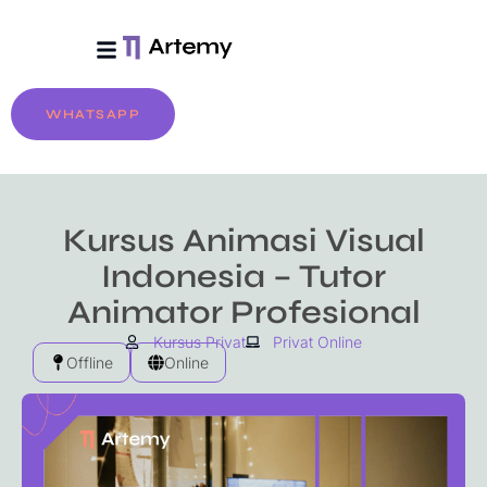
Tentang Artemy
Biaya & Pendaftaran
WHATSAPP
Kursus Animasi Visual
Indonesia – Tutor
Animator Profesional
Kursus Privat
Privat Online
Offline
Online