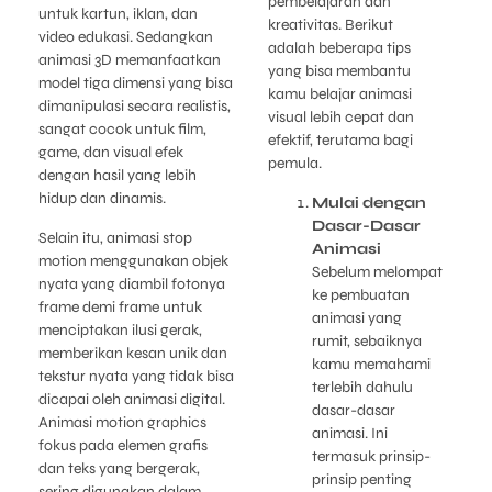
pembelajaran dan
untuk kartun, iklan, dan
kreativitas. Berikut
video edukasi. Sedangkan
adalah beberapa tips
animasi 3D memanfaatkan
yang bisa membantu
model tiga dimensi yang bisa
kamu belajar animasi
dimanipulasi secara realistis,
visual lebih cepat dan
sangat cocok untuk film,
efektif, terutama bagi
game, dan visual efek
pemula.
dengan hasil yang lebih
hidup dan dinamis.
Mulai dengan
Dasar-Dasar
Selain itu, animasi stop
Animasi
motion menggunakan objek
Sebelum melompat
nyata yang diambil fotonya
ke pembuatan
frame demi frame untuk
animasi yang
menciptakan ilusi gerak,
rumit, sebaiknya
memberikan kesan unik dan
kamu memahami
tekstur nyata yang tidak bisa
terlebih dahulu
dicapai oleh animasi digital.
dasar-dasar
Animasi motion graphics
animasi. Ini
fokus pada elemen grafis
termasuk prinsip-
dan teks yang bergerak,
prinsip penting
sering digunakan dalam