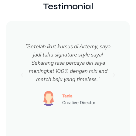
Testimonial
"Setelah ikut kursus di Artemy, saya
“Saya
jadi tahu signature style saya!
Art
Sekarang rasa percaya diri saya
trop
meningkat 100% dengan mix and
tid
match baju yang timeless."
Tania
Creative Director