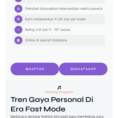
📅
Fleksibel disesuaikan ketersediaan waktu peserta
📆
Kami menawarkan 4-28 sesi per bulan
⭐
Rating
4.8
dari 5 ·
157
ulasan
🏠
Online
di seluruh Indonesia
DAFTAR
WHATSAPP
Tentang Program
Tren Gaya Personal Di
Era Fast Mode
Berbicara tentang fashion kini pasti juga membahas cara