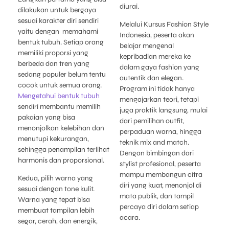
diurai.
dilakukan untuk bergaya
sesuai karakter diri sendiri
Melalui Kursus Fashion Style
yaitu dengan memahami
Indonesia, peserta akan
bentuk tubuh. Setiap orang
belajar mengenal
memiliki proporsi yang
kepribadian mereka ke
berbeda dan tren yang
dalam gaya fashion yang
sedang populer belum tentu
autentik dan elegan.
cocok untuk semua orang.
Program ini tidak hanya
Mengetahui bentuk tubuh
mengajarkan teori, tetapi
sendiri membantu memilih
juga praktik langsung, mulai
pakaian yang bisa
dari pemilihan outfit,
menonjolkan kelebihan dan
perpaduan warna, hingga
menutupi kekurangan,
teknik mix and match.
sehingga penampilan terlihat
Dengan bimbingan dari
harmonis dan proporsional.
stylist profesional, peserta
mampu membangun citra
Kedua, pilih warna yang
diri yang kuat, menonjol di
sesuai dengan tone kulit.
mata publik, dan tampil
Warna yang tepat bisa
percaya diri dalam setiap
membuat tampilan lebih
acara.
segar, cerah, dan energik,