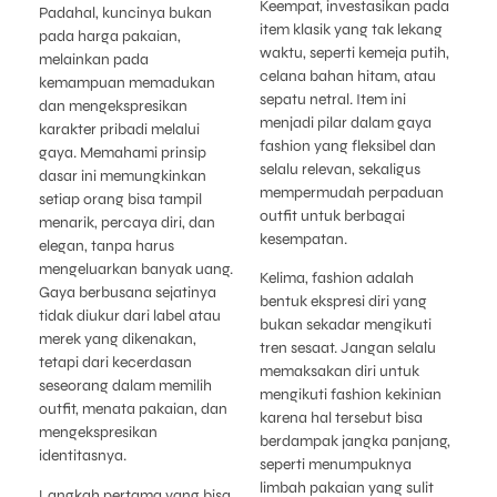
Keempat, investasikan pada
Padahal, kuncinya bukan
item klasik yang tak lekang
pada harga pakaian,
waktu, seperti kemeja putih,
melainkan pada
celana bahan hitam, atau
kemampuan memadukan
sepatu netral. Item ini
dan mengekspresikan
menjadi pilar dalam gaya
karakter pribadi melalui
fashion yang fleksibel dan
gaya. Memahami prinsip
selalu relevan, sekaligus
dasar ini memungkinkan
mempermudah perpaduan
setiap orang bisa tampil
outfit untuk berbagai
menarik, percaya diri, dan
kesempatan.
elegan, tanpa harus
mengeluarkan banyak uang.
Kelima, fashion adalah
Gaya berbusana sejatinya
bentuk ekspresi diri yang
tidak diukur dari label atau
bukan sekadar mengikuti
merek yang dikenakan,
tren sesaat. Jangan selalu
tetapi dari kecerdasan
memaksakan diri untuk
seseorang dalam memilih
mengikuti fashion kekinian
outfit, menata pakaian, dan
karena hal tersebut bisa
mengekspresikan
berdampak jangka panjang,
identitasnya.
seperti menumpuknya
limbah pakaian yang sulit
Langkah pertama yang bisa