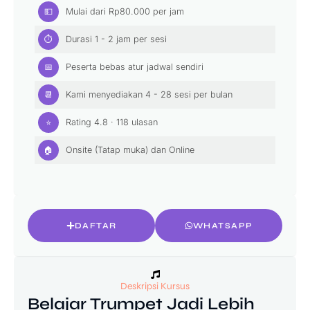
💵
Mulai dari
Rp
80.000
per jam
⏱
Durasi 1 - 2 jam per sesi
📅
Peserta bebas atur jadwal sendiri
📆
Kami menyediakan 4 - 28 sesi per bulan
⭐
Rating
4.8
·
118
ulasan
🏠
Onsite (Tatap muka)
dan Online
DAFTAR
WHATSAPP
Deskripsi Kursus
Belajar Trumpet Jadi Lebih