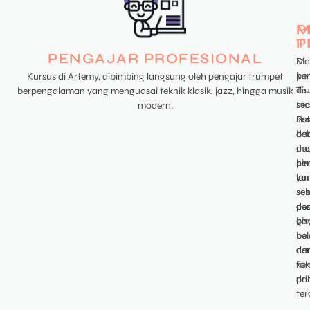
P
M
P
T
PENGAJAR PROFESIONAL
Di
Mat
kur
pe
Kursus di Artemy, dibimbing langsung oleh pengajar trumpet
Tr
di
berpengalaman yang menguasai teknik klasik, jazz, hingga musik
Ind
se
modern.
Pes
sis
be
dar
me
da
pe
hi
ya
lan
ses
se
de
pes
ga
bis
bel
bel
da
de
ke
fo
pri
da
ter