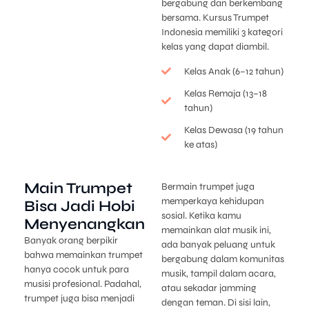
bergabung dan berkembang
bersama. Kursus Trumpet
Indonesia memiliki 3 kategori
kelas yang dapat diambil.
Kelas Anak (6–12 tahun)
Kelas Remaja (13–18
tahun)
Kelas Dewasa (19 tahun
ke atas)
Main Trumpet
Bermain trumpet juga
memperkaya kehidupan
Bisa Jadi Hobi
sosial. Ketika kamu
Menyenangkan
memainkan alat musik ini,
Banyak orang berpikir
ada banyak peluang untuk
bahwa memainkan trumpet
bergabung dalam komunitas
hanya cocok untuk para
musik, tampil dalam acara,
musisi profesional. Padahal,
atau sekadar jamming
trumpet juga bisa menjadi
dengan teman. Di sisi lain,