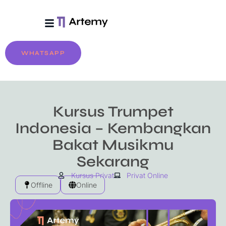
Tentang Artemy
Biaya & Pendaftaran
WHATSAPP
Kursus Trumpet
Indonesia – Kembangkan
Bakat Musikmu
Sekarang
Kursus Privat
Privat Online
Offline
Online