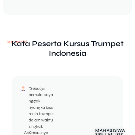
Kata Peserta Kursus Trumpet
Testimonial
Indonesia
“Sebagai
pemula, saya
nggak
nyangka bisa
main trumpet
dalam waktu
singkat.
MAHASISWA
Andre
Kursusnya
SENI MUSIK